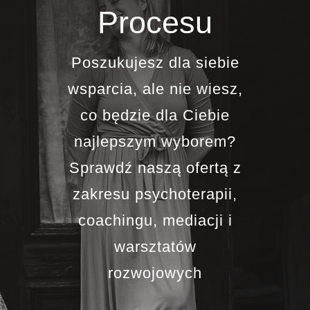
Procesu
Blog
Poszukujesz dla siebie
Kontakt
wsparcia, ale nie wiesz,
co będzie dla Ciebie
najlepszym wyborem?
Sprawdź naszą ofertą z
zakresu psychoterapii,
coachingu, mediacji i
warsztatów
rozwojowych