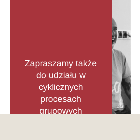
Zapraszamy także
do udziału
w
cyklicznych
procesach
grupowych
i innych warsztatach,