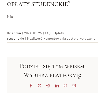
opłaty studenckie?
Blog
Nie.
Kontakt
By
admin
|
2024-03-25
|
FAQ - Opłaty
Czy
studenckie
|
Możliwość komentowania
została wyłączona
jak
biorę
urlop
na
Podziel się tym wpisem.
rok,
w
Wybierz platformę:
tym
czasie
Facebook
X
Reddit
LinkedIn
WhatsApp
Email
muszę
płacić
opłaty
studenckie?