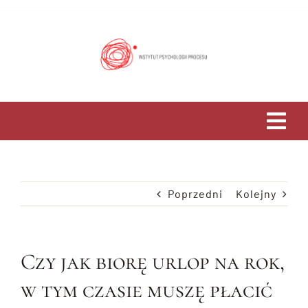
Przejdź
do
zawartości
Tog
Navi
Home
Poprzedni
Kolejny
O Nas
Studia
Czy jak biorę urlop na rok,
w tym czasie muszę płacić
Psychoterapia i Rozwój