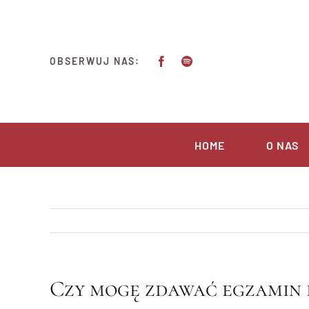
Przejdź
do
zawartości
OBSERWUJ NAS:
HOME
O NAS
Czy mogę zdawać egzamin b