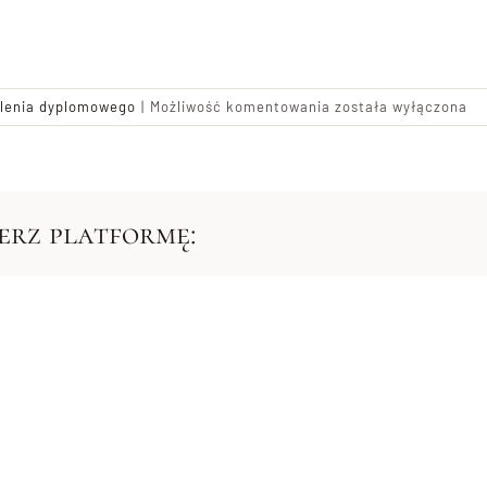
Czy
olenia dyplomowego
|
Możliwość komentowania
została wyłączona
mogę
zdawać
egzamin
bez
ierz platformę:
beisitzera?