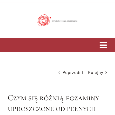
Przejdź
do
zawartości
Tog
Navi
Home
Poprzedni
Kolejny
O Nas
Studia
Czym się różnią egzaminy
uproszczone od pełnych
Psychoterapia i Rozwój