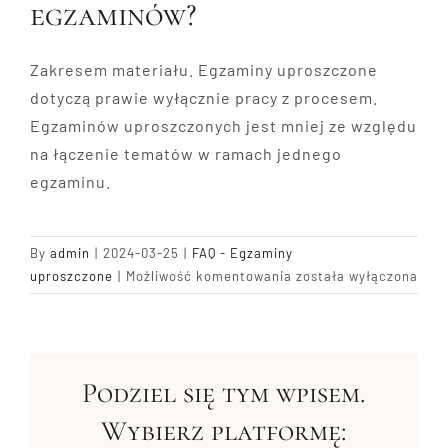
egzaminów?
Blog
Zakresem materiału. Egzaminy uproszczone
dotyczą prawie wyłącznie pracy z procesem.
Kontakt
Egzaminów uproszczonych jest mniej ze względu
na łączenie tematów w ramach jednego
egzaminu.
By
admin
|
2024-03-25
|
FAQ - Egzaminy
Czym
uproszczone
|
Możliwość komentowania
została wyłączona
się
różnią
egzaminy
uproszczone
Podziel się tym wpisem.
od
pełnych
Wybierz platformę:
egzaminów?