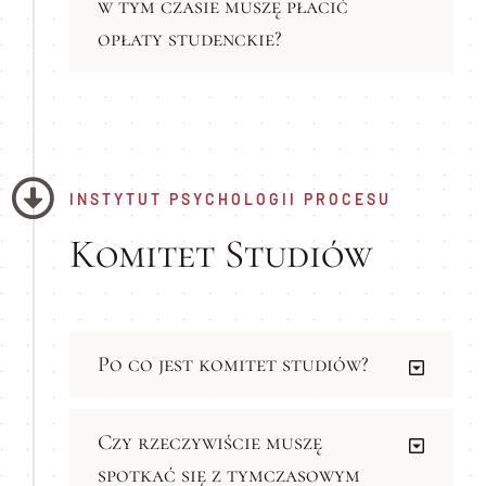
w tym czasie muszę płacić
opłaty studenckie?
INSTYTUT PSYCHOLOGII PROCESU
Komitet Studiów
Po co jest komitet studiów?
Czy rzeczywiście muszę
spotkać się z tymczasowym