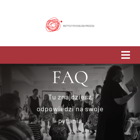
Przejdź
do
zawartości
Tog
FAQ
Navi
Home
O Nas
Tu znajdziesz
odpowiedzi na swoje
Studia
pytania
Psychoterapia i Rozwój