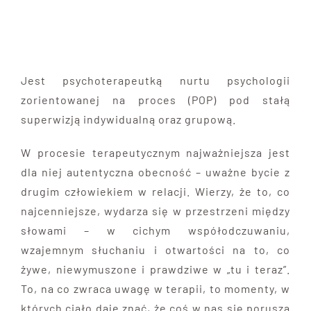
Jest psychoterapeutką nurtu psychologii
zorientowanej na proces (POP) pod stałą
superwizją indywidualną oraz grupową.
W procesie terapeutycznym najważniejsza jest
dla niej autentyczna obecność – uważne bycie z
drugim człowiekiem w relacji. Wierzy, że to, co
najcenniejsze, wydarza się w przestrzeni między
słowami – w cichym współodczuwaniu,
wzajemnym słuchaniu i otwartości na to, co
żywe, niewymuszone i prawdziwe w „tu i teraz”.
To, na co zwraca uwagę w terapii, to momenty, w
których ciało daje znać, że coś w nas się porusza