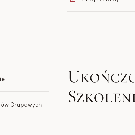
Ukończ
ie
Szkolen
esów Grupowych