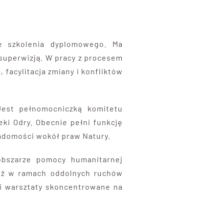
ie szkolenia dyplomowego. Ma
ą superwizją. W pracy z procesem
 facylitacja zmiany i konfliktów
Jest pełnomocniczką komitetu
eki Odry. Obecnie pełni funkcję
iadomości wokół praw Natury.
obszarze pomocy humanitarnej
nież w ramach oddolnych ruchów
zi warsztaty skoncentrowane na