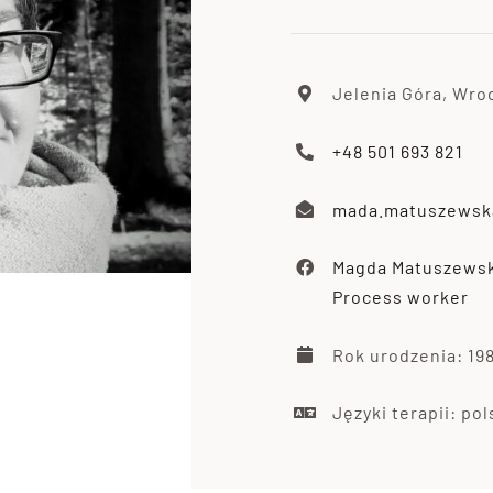
Jelenia Góra, Wro
+48 501 693 821
mada.matuszewsk
Magda Matuszewsk
Process worker
Rok urodzenia: 19
Języki terapii: pol