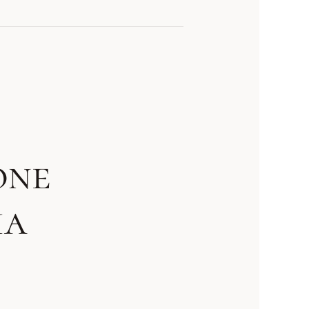
one
ia