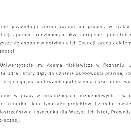
cie psychologii zorientowanej na proces, w trakc
nej, z parami i rodzinami, a także z grupami – pod stał
zyszenie osobom w dotykaniu ich Esencji, praca z ciałem,
zności.
 Uniwersytecie im. Adama Mickiewicza w Poznaniu. 
ta Odra”, który dąży do uznania osobowości prawnej rz
której misją jest budowanie społeczności i szerzenie św
czenie w pracy w organizacjach pozarządowych – w 
ako trenerka i koordynatorka projektów. Działała rów
siostrzeństwie i szacunku dla Wszystkich Istot. Prowad
ołecznej.