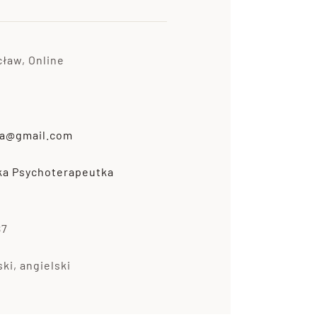
cław, Online
a@gmail.com
a Psychoterapeutka
87
ski, angielski