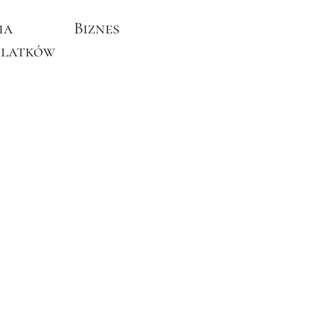
ia
Biznes
olatków