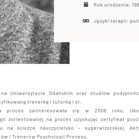
Rok urodzenia: 19
Języki terapii: pol
 na Uniwersytecie Gdańskim oraz studiów podyplomow
yfikowaną trenerką i tutorką I st.
na proces zainteresowała się w 2006 roku. Ukoń
ii zorientowanej na proces uzyskując certyfikat psy
u na ścieżce nauczycielsko – superwizorskiej. Ak
ów i Trenerów Psychologii Procesu.