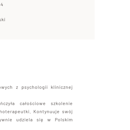
84
ski
ych z psychologii klinicznej
czyła całościowe szkolenie
choterapeutki. Kontynuuje swój
tywnie udziela się w Polskim