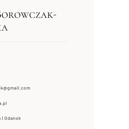
Borowczak-
ka
ak@gmail.com
.pl
 | Gdansk