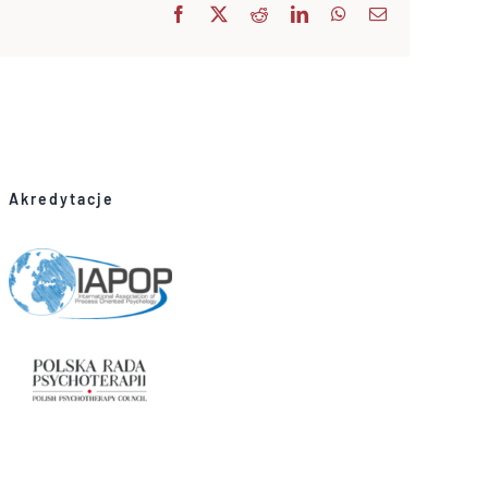
Facebook
X
Reddit
LinkedIn
WhatsApp
Email
Akredytacje