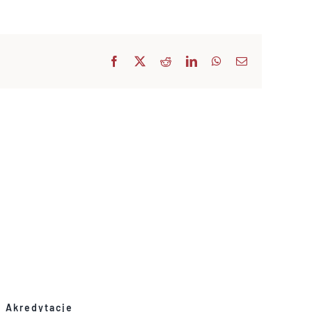
Facebook
X
Reddit
LinkedIn
WhatsApp
Email
Akredytacje