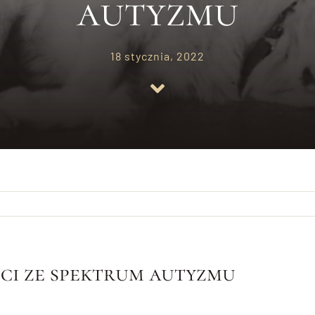
autyzmu
18 stycznia, 2022
eci ze spektrum autyzmu