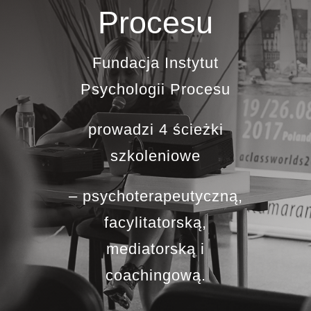
Procesu
Blog
Fundacja Instytut
Kontakt
Psychologii Procesu
prowadzi 4 ścieżki
szkoleniowe
– psychoterapeutyczną,
facylitatorską,
mediatorską i
coachingową.