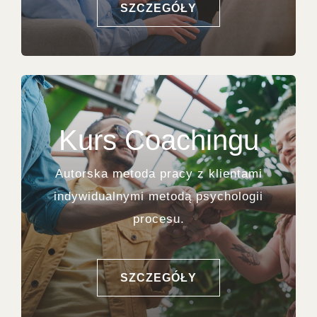
SZCZEGÓŁY
Kurs Coachingu
Autorska metoda pracy z klientami
indywidualnymi metodą psychologii
procesu.
SZCZEGÓŁY