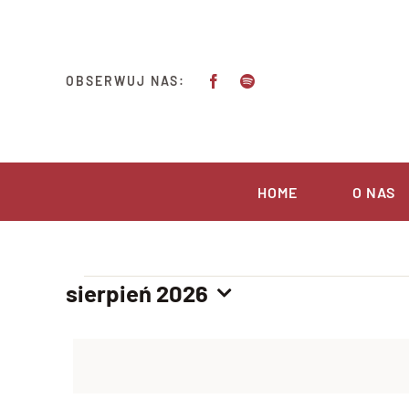
Przejdź
do
zawartości
OBSERWUJ NAS:
HOME
O NAS
Wydarzenia
sierpień 2026
Wybierz
datę.