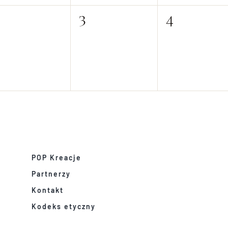
0
0
0
3
4
ydarzenia,
wydarzenia,
wydarze
POP Kreacje
Partnerzy
Kontakt
Kodeks etyczny