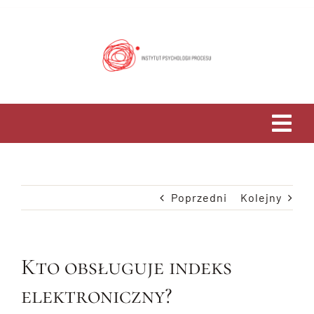
Przejdź
do
zawartości
Tog
Navi
Home
Poprzedni
Kolejny
O Nas
Studia
Kto obsługuje indeks
elektroniczny?
Psychoterapia i Rozwój