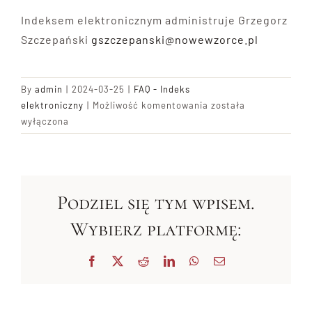
Indeksem elektronicznym administruje Grzegorz
Blog
Szczepański
gszczepanski@nowewzorce.pl
Kontakt
By
admin
|
2024-03-25
|
FAQ - Indeks
Kto
elektroniczny
|
Możliwość komentowania
została
obsługuje
wyłączona
indeks
elektroniczny?
Podziel się tym wpisem.
Wybierz platformę:
Facebook
X
Reddit
LinkedIn
WhatsApp
Email