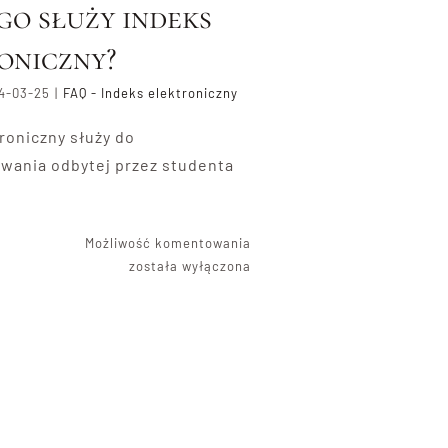
go służy indeks
oniczny?
4-03-25
|
FAQ - Indeks elektroniczny
roniczny służy do
ania odbytej przez studenta
i
Do
Możliwość komentowania
czego
została wyłączona
służy
indeks
elektroniczny?