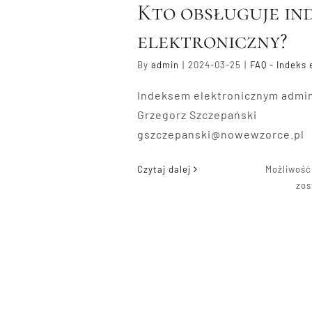
Kto obsługuje in
elektroniczny?
By
admin
|
2024-03-25
|
FAQ - Indeks 
Indeksem elektronicznym admin
Grzegorz Szczepański
gszczepanski@nowewzorce.pl
Czytaj dalej
Możliwoś
zos