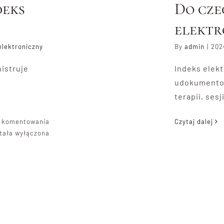
deks
Do cze
elektr
elektroniczny
By
admin
|
202
istruje
Indeks elekt
udokumentow
terapii, sesj
Kto
ć komentowania
Czytaj dalej
obsługuje
tała wyłączona
indeks
elektroniczny?